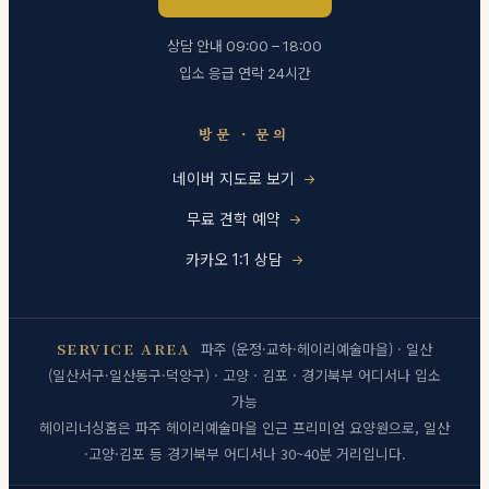
상담 안내 09:00 – 18:00
입소 응급 연락 24시간
방문 · 문의
네이버 지도로 보기
무료 견학 예약
카카오 1:1 상담
SERVICE AREA
파주 (운정·교하·헤이리예술마을) · 일산
(일산서구·일산동구·덕양구) · 고양 · 김포 · 경기북부 어디서나 입소
가능
헤이리너싱홈은 파주 헤이리예술마을 인근 프리미엄 요양원으로, 일산
·고양·김포 등 경기북부 어디서나 30~40분 거리입니다.