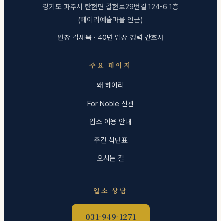
경기도 파주시 탄현면 갈현로29번길 124-6 1층
(헤이리예술마을 인근)
원장 김세옥 · 40년 임상 경력 간호사
주요 페이지
왜 헤이리
For Noble 신관
입소 이용 안내
주간 식단표
오시는 길
입소 상담
031-949-1271