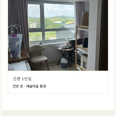
신관 1인실
전망 창 · 예술마을 풍경