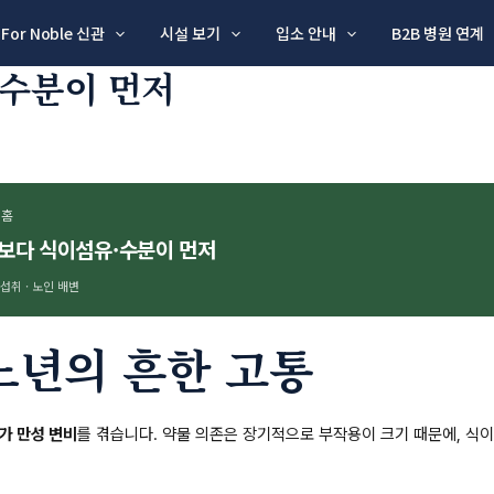
For Noble 신관
시설 보기
입소 안내
B2B 병원 연계
·수분이 먼저
싱홈
약보다 식이섬유·수분이 먼저
 섭취 · 노인 배변
노년의 흔한 고통
가 만성 변비
를 겪습니다. 약물 의존은 장기적으로 부작용이 크기 때문에, 식