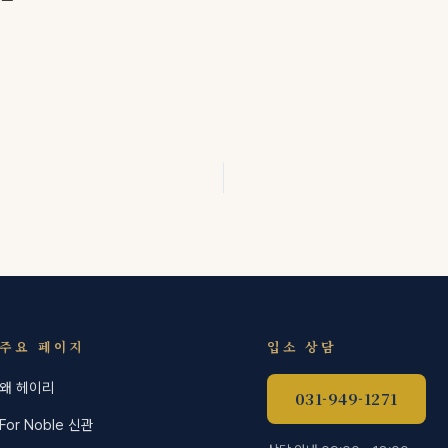
주요 페이지
입소 상담
왜 헤이리
031-949-1271
For Noble 신관