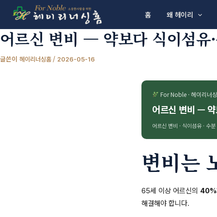
콘텐츠로 건너뛰기
홈
왜 헤이리
어르신 변비 — 약보다 식이섬유
글쓴이
/
헤이리너싱홈
2026-05-16
For Noble · 헤이리너
어르신 변비 — 
어르신 변비 · 식이섬유 · 수분
변비는 
65세 이상 어르신의
40%
해결해야 합니다.