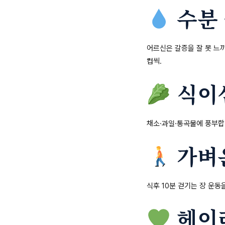
수분 
어르신은 갈증을 잘 못 느끼
컵씩.
식이섬
채소·과일·통곡물에 풍부합
가벼운
식후 10분 걷기는 장 운동
헤이