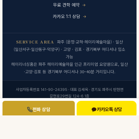
무료 견학 예약
카카오 1:1 상담
SERVICE AREA
파주 (운정·교하·헤이리예술마을) · 일산
(일산서구·일산동구·덕양구) · 고양 · 김포 · 경기북부 어디서나 입소
가능
헤이리너싱홈은 파주 헤이리예술마을 인근 프리미엄 요양원으로, 일산
·고양·김포 등 경기북부 어디서나 30~40분 거리입니다.
사업자등록번호 141-90-24395 · 대표 김세옥 · 경기도 파주시 탄현면
갈현로29번길 124-6 1층
개인정보처리방침
·
이용약관
카카오톡 상담
전화 상담
© 2026 헤이리너싱홈 · 모든 권리 보유
[관리자]