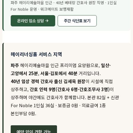
파주 헤이리예술마을 인근 · 40년 베테랑 간호사 원장 직영 · 1인실
For Noble 운영 · 워크메이트 보행재활
온라인 입소 상담 →
주간 식단표 보기
헤이리너싱홈 서비스 지역
파주
헤이리예술마을 인근 프리미엄 요양원으로,
일산·
고양에서 25분
,
서울·김포에서 40분
거리입니다.
40년 임상 경력 간호사 출신 김세옥 원장
이 시설에 직접
상주하고,
간호 인력 9명(간호사 6명·간호조무사 3명)
이
상주하며 야간에도 간호사가 함께합니다. 본관 82실 + 신관
For Noble 1인실 36실 · 보증금 0원 · 의료급여 1종
본인부담 0원.
예약 없이 견학 가능