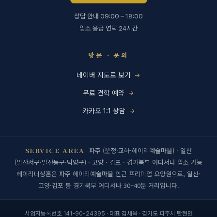
상담 안내 09:00 – 18:00
입소 응급 연락 24시간
방문 · 문의
네이버 지도로 보기
무료 견학 예약
카카오 1:1 상담
SERVICE AREA
파주 (운정·교하·헤이리예술마을) · 일산
(일산서구·일산동구·덕양구) · 고양 · 김포 · 경기북부 어디서나 입소 가능
헤이리너싱홈은 파주 헤이리예술마을 인근 프리미엄 요양원으로, 일산·
고양·김포 등 경기북부 어디서나 30~40분 거리입니다.
사업자등록번호 141-90-24395 · 대표 김세옥 · 경기도 파주시 탄현면