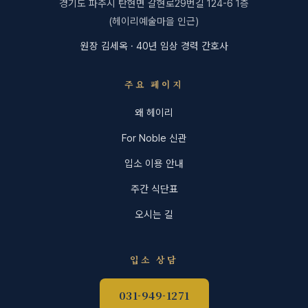
경기도 파주시 탄현면 갈현로29번길 124-6 1층
(헤이리예술마을 인근)
원장 김세옥 · 40년 임상 경력 간호사
주요 페이지
왜 헤이리
For Noble 신관
입소 이용 안내
주간 식단표
오시는 길
입소 상담
031-949-1271