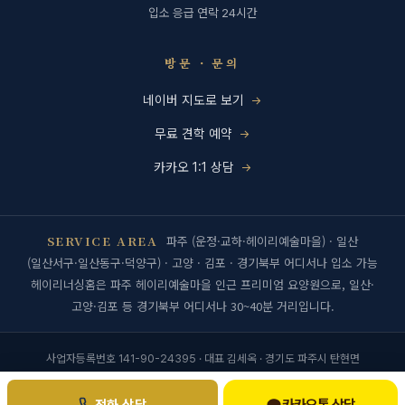
입소 응급 연락 24시간
방문 · 문의
네이버 지도로 보기
무료 견학 예약
카카오 1:1 상담
SERVICE AREA
파주 (운정·교하·헤이리예술마을) · 일산
(일산서구·일산동구·덕양구) · 고양 · 김포 · 경기북부 어디서나 입소 가능
헤이리너싱홈은 파주 헤이리예술마을 인근 프리미엄 요양원으로, 일산·
고양·김포 등 경기북부 어디서나 30~40분 거리입니다.
사업자등록번호 141-90-24395 · 대표 김세옥 · 경기도 파주시 탄현면
갈현로29번길 124-6 1층
개인정보처리방침
·
이용약관
© 2026 헤이리너싱홈 · 모든 권리 보유
[관리자]
카카오톡 상담