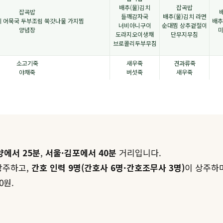
배추(물)김치
잡곡밥
잡곡밥
들깨감자국
배추(물)김치 라면
치 어묵국 두부조림 쑥갓나물 가지찜
배추
너비아니구이
순대찜 상추겉절이
양념장
도라지오이생채
단무지무침
브로콜리두부무침
소고기죽
새우죽
견과류죽
야채죽
버섯죽
새우죽
양에서 25분
,
서울·김포에서 40분
거리입니다.
상주하고,
간호 인력 9명(간호사 6명·간호조무사 3명)
이 상주하며
0원.