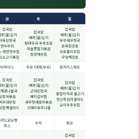
금
토
일
잡곡밥
잡곡밥
잡곡밥
배추(물)김치
배추(물)김치
배추(물)김치
아욱된장국
두부새우젓국
황태무국 두부조림
연두부회
돈육장조림
마늘쫑멸치볶음
스 명란젓무침
브로콜리무침
청경채무침
고소고기볶음
우엉채조림
비피더스
우유 (대체;두유)
포카리스웨트
잡곡밥
잡곡밥
잡곡밥
배추(물)김치
배추(물)김치
배추(물)김치
무채콩나물국
근대된장국
홍합미역국 불고기
오징어볶음
돼지갈비찜
연근흑임자샐러드
머위대무침
새우젓애호박볶음
오이부추무침
섯참깨샐러드
크래미숙주나물
샐러드모닝빵
수박
황도
쥬스
잡곡밥