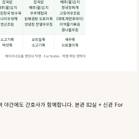
잡곡밥
잡곡밥
배추(물)김치
배추(물)김치
배추(물)김치
청국장찌개
된장국 탕수육
부추재첩국
고등어무조림
미나리무생채
닭볶음탕 도토리묵
(대체;계란후라이)
연근조림
양념장 잔열무무침
미역줄기볶음
콩나물무침
소고기죽
오트밀죽
새우죽
버섯죽
소고기죽
브로콜리죽
헤이리너싱홈 영양사 직영 · For Noble · 저염·저당·연하식
 야간에도 간호사가 함께합니다. 본관 82실 + 신관 For