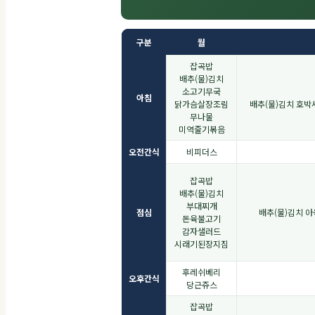
구분
월
잡곡밥
배추(물)김치
소고기무국
아침
닭가슴살장조림
배추(물)김치 호
무나물
미역줄기볶음
오전간식
비피더스
잡곡밥
배추(물)김치
부대찌개
점심
배추(물)김치 
돈육불고기
감자샐러드
시래기된장지짐
후레쉬베리
오후간식
당근쥬스
잡곡밥