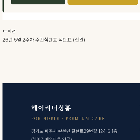
이전
26년 5월 2주차 주간식단표 식단표 (신관)
헤이리너싱홈
FOR NOBLE · PREMIUM CARE
경기도 파주시 탄현면 갈현로29번길 124-6 1층
(헤이리예술마을 인근)