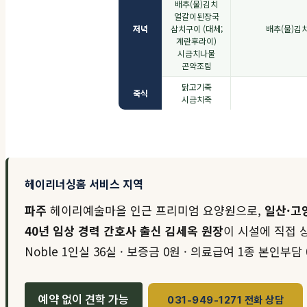
배추(물)김치
얼갈이된장국
저녁
삼치구이 (대체;
배추(물)김
계란후라이)
시금치나물
곤약조림
닭고기죽
죽식
시금치죽
헤이리너싱홈 서비스 지역
파주
헤이리예술마을 인근 프리미엄 요양원으로,
일산·고
40년 임상 경력 간호사 출신 김세옥 원장
이 시설에 직접 
Noble 1인실 36실 · 보증금 0원 · 의료급여 1종 본인부담 
예약 없이 견학 가능
031-949-1271 전화 상담