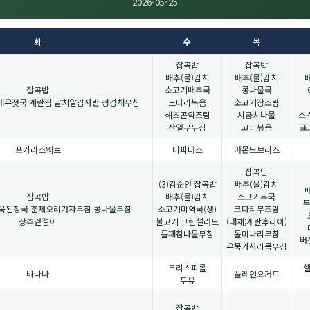
2026-05-25
화
수
목
잡곡밥
잡곡밥
배추(물)김치
배추(물)김치
잡곡밥
소고기배추국
콩나물국
박새우젓국 계란찜 날치알김자반 청경채무침
느타리볶음
소고기장조림
해초곤약조림
시금치나물
소
잔열무무침
고비볶음
표
포카리스웨트
비피더스
아몬드브리즈
잡곡밥
(3)김순안 잡곡밥
배추(물)김치
잡곡밥
배추(물)김치
소고기무국
아욱된장국 훈제오리겨자무침 콩나물무침
소고기미역국(생)
코다리무조림
상추겉절이
불고기 그린샐러드
(대체;계란후라이)
들깨참나물무침
돌미나리무침
버
우묵가사리묵무침
크리스피롤
바나나
플레인요거트
두유
잡곡밥