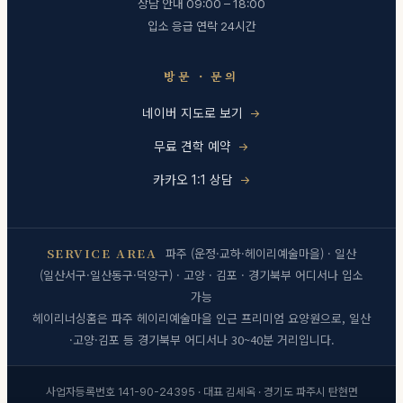
상담 안내 09:00 – 18:00
입소 응급 연락 24시간
방문 · 문의
네이버 지도로 보기
무료 견학 예약
카카오 1:1 상담
SERVICE AREA
파주 (운정·교하·헤이리예술마을) · 일산
(일산서구·일산동구·덕양구) · 고양 · 김포 · 경기북부 어디서나 입소
가능
헤이리너싱홈은 파주 헤이리예술마을 인근 프리미엄 요양원으로, 일산
·고양·김포 등 경기북부 어디서나 30~40분 거리입니다.
사업자등록번호 141-90-24395 · 대표 김세옥 · 경기도 파주시 탄현면