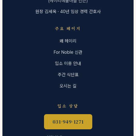
(헤이리예술마을 인근)
원장 김세옥 · 40년 임상 경력 간호사
주요 페이지
왜 헤이리
For Noble 신관
입소 이용 안내
주간 식단표
오시는 길
입소 상담
031-949-1271