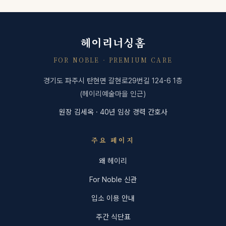
헤이리너싱홈
FOR NOBLE · PREMIUM CARE
경기도 파주시 탄현면 갈현로29번길 124-6 1층
(헤이리예술마을 인근)
원장 김세옥 · 40년 임상 경력 간호사
주요 페이지
왜 헤이리
For Noble 신관
입소 이용 안내
주간 식단표