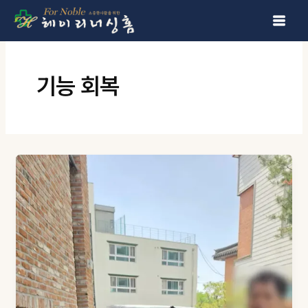
콘텐츠로 건너뛰기
기능 회복