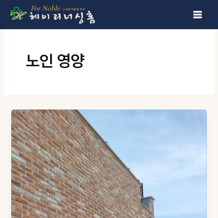
콘텐츠로 건너뛰기
노인 영양