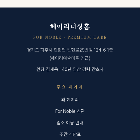
헤이리너싱홈
FOR NOBLE · PREMIUM CARE
경기도 파주시 탄현면 갈현로29번길 124-6 1층
(헤이리예술마을 인근)
원장 김세옥 · 40년 임상 경력 간호사
주요 페이지
왜 헤이리
For Noble 신관
입소 이용 안내
주간 식단표