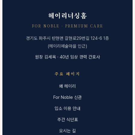
헤이리너싱홈
FOR NOBLE · PREMIUM CARE
경기도 파주시 탄현면 갈현로29번길 124-6 1층
(헤이리예술마을 인근)
원장 김세옥 · 40년 임상 경력 간호사
주요 페이지
왜 헤이리
For Noble 신관
입소 이용 안내
주간 식단표
오시는 길