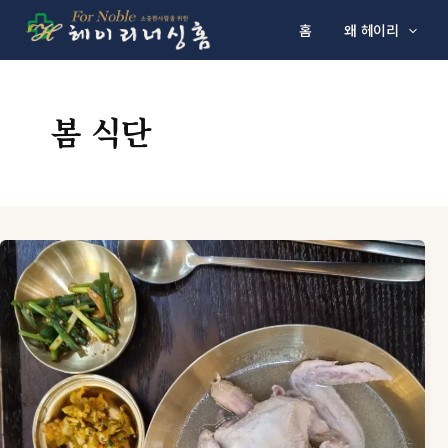
콘텐츠로 건너뛰기
홈
왜 헤이리
봄 식단