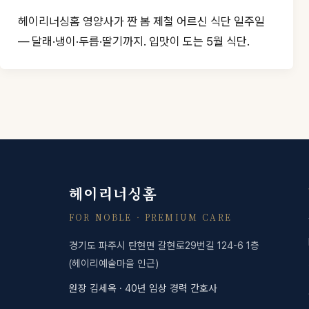
헤이리너싱홈 영양사가 짠 봄 제철 어르신 식단 일주일
— 달래·냉이·두릅·딸기까지. 입맛이 도는 5월 식단.
헤이리너싱홈
FOR NOBLE · PREMIUM CARE
경기도 파주시 탄현면 갈현로29번길 124-6 1층
(헤이리예술마을 인근)
원장 김세옥 · 40년 임상 경력 간호사