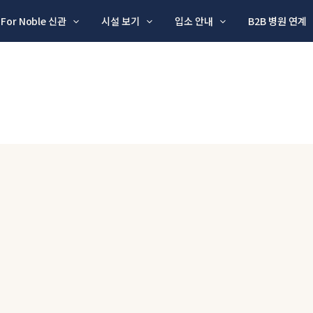
For Noble 신관
시설 보기
입소 안내
B2B 병원 연계