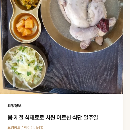
요양정보
봄 제철 식재료로 차린 어르신 식단 일주일
/
요양정보
헤이리너싱홈