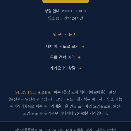
상담 안내 09:00 – 18:00
입소 응급 연락 24시간
방문 · 문의
네이버 지도로 보기
무료 견학 예약
카카오 1:1 상담
SERVICE AREA
파주 (운정·교하·헤이리예술마을) · 일산
(일산서구·일산동구·덕양구) · 고양 · 김포 · 경기북부 어디서나 입소 가능
헤이리너싱홈은 파주 헤이리예술마을 인근 프리미엄 요양원으로, 일산·
고양·김포 등 경기북부 어디서나 30~40분 거리입니다.
사업자등록번호 141-90-24395 · 대표 김세옥 · 경기도 파주시 탄현면