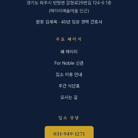
경기도 파주시 탄현면 갈현로29번길 124-6 1층
(헤이리예술마을 인근)
원장 김세옥 · 40년 임상 경력 간호사
주요 페이지
왜 헤이리
For Noble 신관
입소 이용 안내
주간 식단표
오시는 길
입소 상담
031-949-1271