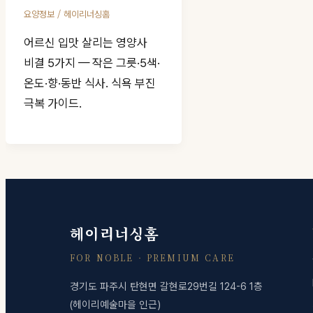
/
요양정보
헤이리너싱홈
어르신 입맛 살리는 영양사
비결 5가지 — 작은 그릇·5색·
온도·향·동반 식사. 식욕 부진
극복 가이드.
헤이리너싱홈
FOR NOBLE · PREMIUM CARE
경기도 파주시 탄현면 갈현로29번길 124-6 1층
(헤이리예술마을 인근)