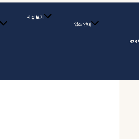
시설 보기
입소 안내
B2B