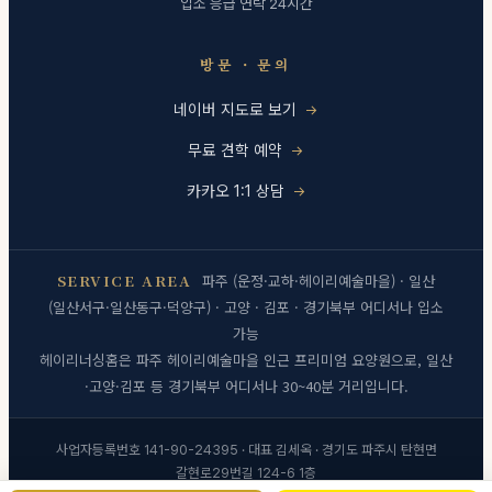
입소 응급 연락 24시간
방문 · 문의
네이버 지도로 보기
무료 견학 예약
카카오 1:1 상담
SERVICE AREA
파주 (운정·교하·헤이리예술마을) · 일산
(일산서구·일산동구·덕양구) · 고양 · 김포 · 경기북부 어디서나 입소
가능
헤이리너싱홈은 파주 헤이리예술마을 인근 프리미엄 요양원으로, 일산
·고양·김포 등 경기북부 어디서나 30~40분 거리입니다.
사업자등록번호 141-90-24395 · 대표 김세옥 · 경기도 파주시 탄현면
갈현로29번길 124-6 1층