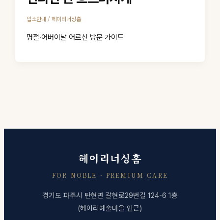
/
입소안내
헤이리너싱홈
명절·어버이날 어르신 방문 가이드
헤이리너싱홈
FOR NOBLE · PREMIUM CARE
경기도 파주시 탄현면 갈현로29번길 124-6 1층
(헤이리예술마을 인근)