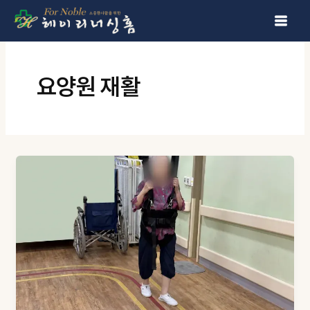
콘텐츠로 건너뛰기
요양원 재활