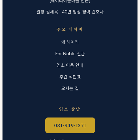
(헤이리예술마을 인근)
원장 김세옥 · 40년 임상 경력 간호사
주요 페이지
왜 헤이리
For Noble 신관
입소 이용 안내
주간 식단표
오시는 길
입소 상담
031-949-1271