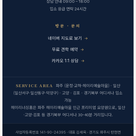
상담 안내 09:00 – 18:00
입소 응급 연락 24시간
방문 · 문의
네이버 지도로 보기
무료 견학 예약
카카오 1:1 상담
SERVICE AREA
파주 (운정·교하·헤이리예술마을) · 일산
(일산서구·일산동구·덕양구) · 고양 · 김포 · 경기북부 어디서나 입소
가능
헤이리너싱홈은 파주 헤이리예술마을 인근 프리미엄 요양원으로, 일산
·고양·김포 등 경기북부 어디서나 30~40분 거리입니다.
사업자등록번호 141-90-24395 · 대표 김세옥 · 경기도 파주시 탄현면