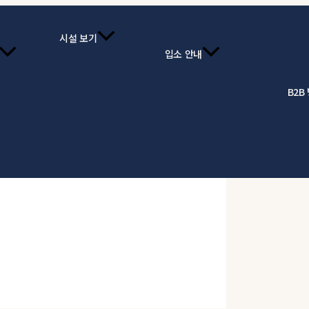
시설 보기
입소 안내
B2B