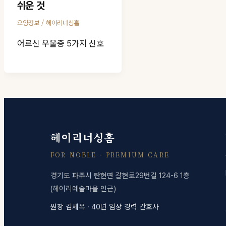
쉬운 것
/
요양정보
헤이리너싱홈
어르신 우울증 5가지 신호
헤이리너싱홈
FOR NOBLE · PREMIUM CARE
경기도 파주시 탄현면 갈현로29번길 124-6 1층
(헤이리예술마을 인근)
원장 김세옥 · 40년 임상 경력 간호사