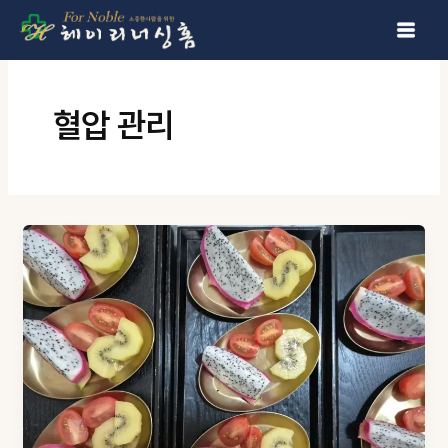
콘텐츠로 건너뛰기
혈압 관리