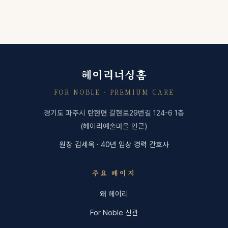
헤이리너싱홈
FOR NOBLE · PREMIUM CARE
경기도 파주시 탄현면 갈현로29번길 124-6 1층
(헤이리예술마을 인근)
원장 김세옥 · 40년 임상 경력 간호사
주요 페이지
왜 헤이리
For Noble 신관