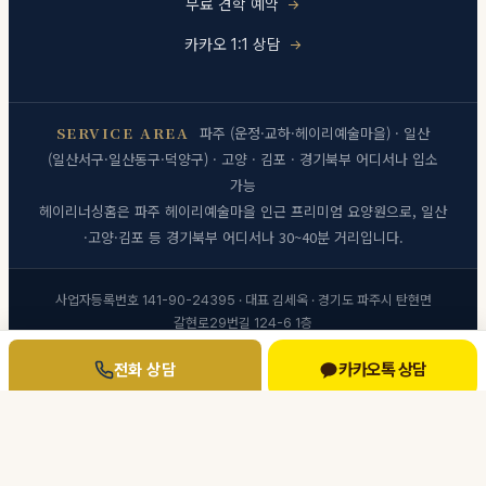
무료 견학 예약
카카오 1:1 상담
SERVICE AREA
파주 (운정·교하·헤이리예술마을) · 일산
(일산서구·일산동구·덕양구) · 고양 · 김포 · 경기북부 어디서나 입소
가능
헤이리너싱홈은 파주 헤이리예술마을 인근 프리미엄 요양원으로, 일산
·고양·김포 등 경기북부 어디서나 30~40분 거리입니다.
사업자등록번호 141-90-24395 · 대표 김세옥 · 경기도 파주시 탄현면
갈현로29번길 124-6 1층
개인정보처리방침
·
이용약관
카카오톡 상담
전화 상담
© 2026 헤이리너싱홈 · 모든 권리 보유
[관리자]