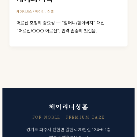
/
케어서비스
헤이리너싱홈
어르신 호칭의 중요성 — “할머니/할아버지” 대신
“어르신/○○○ 어르신”. 인격 존중의 첫걸음.
헤이리너싱홈
FOR NOBLE · PREMIUM CARE
경기도 파주시 탄현면 갈현로29번길 124-6 1층