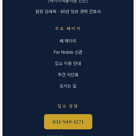
(헤이리예술마을 인근)
원장 김세옥 · 40년 임상 경력 간호사
주요 페이지
왜 헤이리
For Noble 신관
입소 이용 안내
주간 식단표
오시는 길
입소 상담
031-949-1271