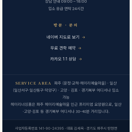
상담 안내 09:00 – 18:00
입소 응급 연락 24시간
방문 · 문의
네이버 지도로 보기
무료 견학 예약
카카오 1:1 상담
SERVICE AREA
파주 (운정·교하·헤이리예술마을) · 일산
(일산서구·일산동구·덕양구) · 고양 · 김포 · 경기북부 어디서나 입소
가능
헤이리너싱홈은 파주 헤이리예술마을 인근 프리미엄 요양원으로, 일산
·고양·김포 등 경기북부 어디서나 30~40분 거리입니다.
사업자등록번호 141-90-24395 · 대표 김세옥 · 경기도 파주시 탄현면