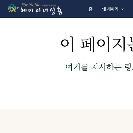
콘텐츠로 건너뛰기
홈
왜 헤이리
이 페이지
여기를 지시하는 링