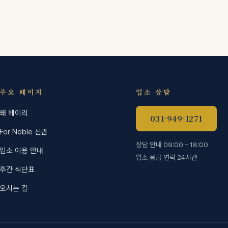
주요 페이지
입소 상담
왜 헤이리
031-949-1271
For Noble 신관
상담 안내 09:00 – 18:00
입소 이용 안내
입소 응급 연락 24시간
주간 식단표
오시는 길