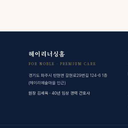
헤이리너싱홈
FOR NOBLE · PREMIUM CARE
경기도 파주시 탄현면 갈현로29번길 124-6 1층
(헤이리예술마을 인근)
원장 김세옥 · 40년 임상 경력 간호사