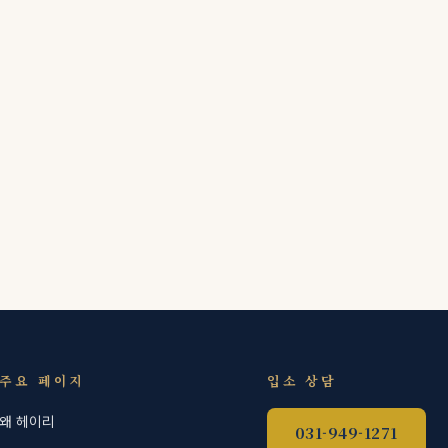
주요 페이지
입소 상담
왜 헤이리
031-949-1271