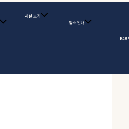
시설 보기
입소 안내
B2B