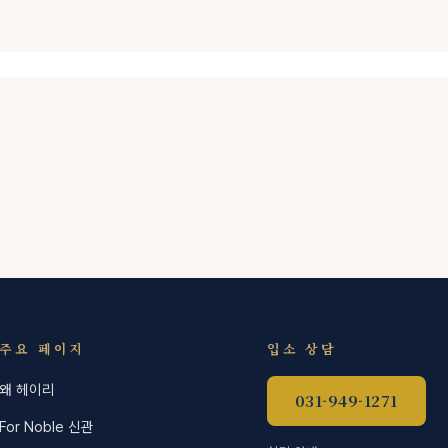
주요 페이지
입소 상담
왜 헤이리
031-949-1271
For Noble 신관