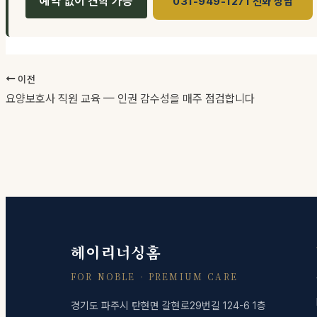
예약 없이 견학 가능
031-949-1271 전화 상담
이전
요양보호사 직원 교육 — 인권 감수성을 매주 점검합니다
헤이리너싱홈
FOR NOBLE · PREMIUM CARE
경기도 파주시 탄현면 갈현로29번길 124-6 1층