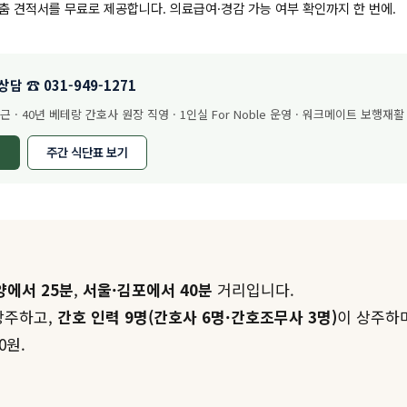
맞춤 견적서를 무료로 제공합니다. 의료급여·경감 가능 여부 확인까지 한 번에.
상담 ☎ 031-949-1271
· 40년 베테랑 간호사 원장 직영 · 1인실 For Noble 운영 · 워크메이트 보행재활
주간 식단표 보기
양에서 25분
,
서울·김포에서 40분
거리입니다.
상주하고,
간호 인력 9명(간호사 6명·간호조무사 3명)
이 상주하며
0원.