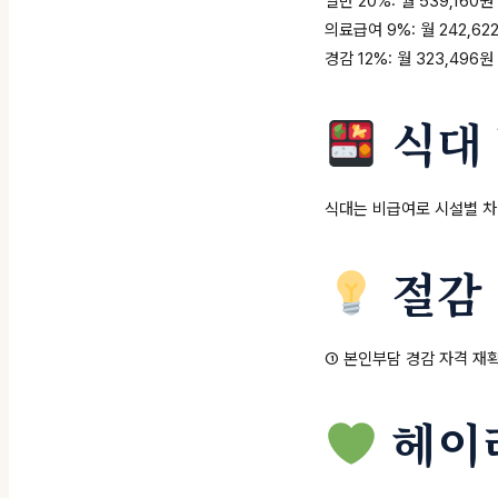
일반 20%: 월 539,160원
의료급여 9%: 월 242,622
경감 12%: 월 323,496원
식대
식대는 비급여로 시설별 차이
절감
① 본인부담 경감 자격 재확
헤이